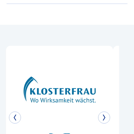
Contramutan
Sirup
®
Anwendungsgebiete:
Die
Anwendungsgebiete leiten sich von
den homöopathischen
Arzneimittelbildern ab. Dazu gehören:
Fieberhaft grippale Infekte mit
Entzündungen der oberen Luftwege.
Warnhinweise:
Enthält Saccharose
und 146 mg Alkohol (Ethanol) pro 5 ml
Mischung entsprechend 2,2 % (w/w).
Packungsbeilage beachten.
Zu Risiken und Nebenwirkungen lesen
Sie die Packungsbeilage und fragen
Sie Ihre Ärztin, Ihren Arzt oder in Ihrer
Apotheke.