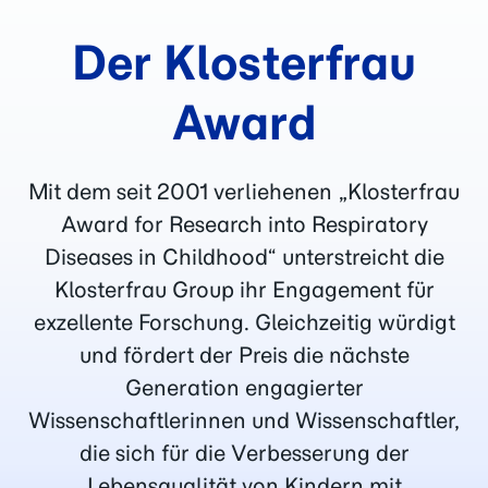
Apotheke.
Stand: Okt-2024
Der Klosterfrau
Contramutan
Tropfen
®
Award
Anwendungsgebiete:
Die
Anwendungsgebiete leiten sich von
Mit dem seit 2001 verliehenen „Klosterfrau
den homöopathischen
Award for Research into Respiratory
Arzneimittelbildern ab. Dazu gehören:
Diseases in Childhood“ unterstreicht die
Fieberhafte, grippale Infekte mit
Klosterfrau Group ihr Engagement für
Entzündungen der oberen Luftwege.
exzellente Forschung. Gleichzeitig würdigt
Warnhinweis:
Enthält 106,9 mg
und fördert der Preis die nächste
Alkohol (Ethanol) pro maximaler
Generation engagierter
Einzeldosis von 10 Tropfen (0,4 ml)
Wissenschaftlerinnen und Wissenschaftler,
entsprechend 33,4 % (V/V).
die sich für die Verbesserung der
Packungsbeilage beachten!
Lebensqualität von Kindern mit