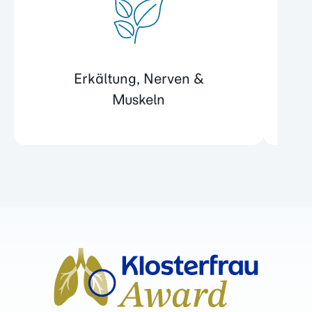
Stand: Okt-2024
Contramutan
Tabletten
®
Erkältung, Nerven &
Anwendungsgebiete:
Die
Muskeln
Anwendungsgebiete leiten sich von
den homöopathischen
Arzneimittelbildern ab. Dazu gehören:
Fieberhafte grippale Infekte mit
Entzündungen der oberen Luftwege.
Warnhinweise:
Enthält Lactose.
Packungsbeilage beachten.
Zu Risiken und Nebenwirkungen lesen
Sie die Packungsbeilage und fragen
Sie Ihre Ärztin, Ihren Arzt oder in Ihrer