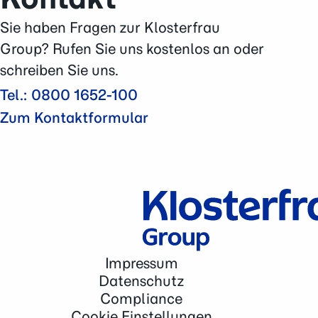
Akkermansia Probiocult
Murnauers Bachblüten
Sie haben Fragen zur Klosterfrau
Cannaren-Cannaxil
Group? Rufen Sie uns kostenlos an oder
nasic
®
schreiben Sie uns.
neo-angin
®
Tel.: 0800 1652-100
Elektrolyte +
Zum Kontaktformular
Femannose
®
Soledum
®
Bronchicum
®
Contramutan
®
Monapax
®
Bronchostop
®
Impressum
taxofit
®
Datenschutz
Laxatan
M
®
Compliance
Cookie Einstellungen
®