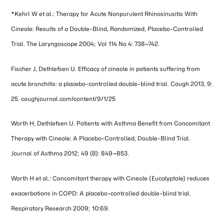
*Kehrl W et al.: Therapy for Acute Nonpurulent Rhinosinusitis With
Cineole: Results of a Double-Blind, Randomized, Placebo-Controlled
Trial. The Laryngoscope 2004; Vol 114 No 4: 738–742.
Fischer J, Dethlefsen U. Efficacy of cineole in patients suffering from
acute bronchitis: a placebo-controlled double-blind trial. Cough 2013, 9:
25. coughjournal.com/content/9/1/25
Worth H, Dethlefsen U. Patients with Asthma Benefit from Concomitant
Therapy with Cineole: A Placebo-Controlled, Double-Blind Trial.
Journal of Asthma 2012; 49 (8): 849–853.
Worth H et al.: Concomitant therapy with Cineole (Eucalyptole) reduces
exacerbations in COPD: A placebo-controlled double-blind trial.
Respiratory Research 2009; 10:69.