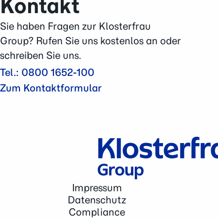
Kontakt
Akkermansia Probiocult
Murnauers Bachblüten
Sie haben Fragen zur Klosterfrau
Cannaren-Cannaxil
Group? Rufen Sie uns kostenlos an oder
nasic
®
schreiben Sie uns.
neo-angin
®
Tel.: 0800 1652-100
Elektrolyte +
Zum Kontaktformular
Femannose
®
Soledum
®
Bronchicum
®
Contramutan
®
Monapax
®
Bronchostop
®
Impressum
taxofit
®
Datenschutz
Laxatan
M
®
Compliance