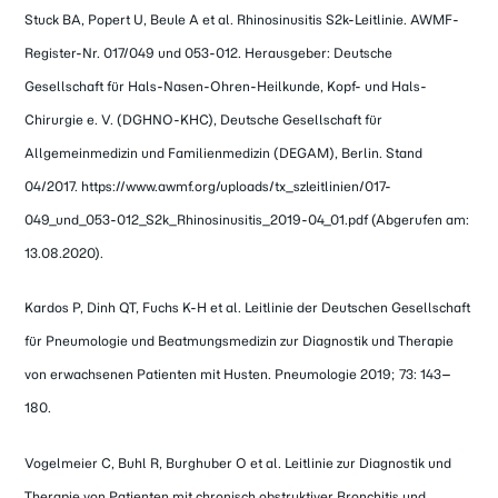
Stuck BA, Popert U, Beule A et al. Rhinosinusitis S2k-Leitlinie. AWMF-
Register-Nr. 017/049 und 053-012. Herausgeber: Deutsche
Gesellschaft für Hals-Nasen-Ohren-Heilkunde, Kopf- und Hals-
Chirurgie e. V. (DGHNO-KHC), Deutsche Gesellschaft für
Allgemeinmedizin und Familienmedizin (DEGAM), Berlin. Stand
04/2017. https://www.awmf.org/uploads/tx_szleitlinien/017-
049_und_053-012_S2k_Rhinosinusitis_2019-04_01.pdf (Abgerufen am:
13.08.2020).
Kardos P, Dinh QT, Fuchs K-H et al. Leitlinie der Deutschen Gesellschaft
für Pneumologie und Beatmungsmedizin zur Diagnostik und Therapie
von erwachsenen Patienten mit Husten. Pneumologie 2019; 73: 143–
180.
Vogelmeier C, Buhl R, Burghuber O et al. Leitlinie zur Diagnostik und
Therapie von Patienten mit chronisch obstruktiver Bronchitis und