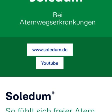
Bei
Atemwegserkrankungen
www.soledum.de
Youtube
Soledum
®
So fühlt sich freier Atem