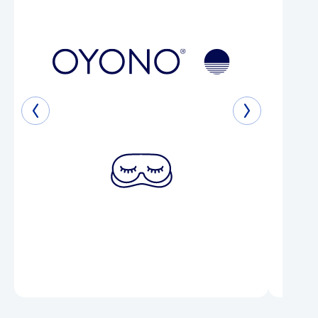
Kreislauf mit innerer Unruhe und
Nervosität. Zur Förderung der
Schlafbereitschaft. Bei
Wetterfühligkeit. Zur Besserung des
Befindens bei Unwohlsein, zur
Förderung der Funktion von Magen
und Darm, insbesondere bei Neigung
zu Völlegefühl und Blähungen. Zur
Besserung des Befindens bei
unkomplizierten Erkältungen und zur
Stärkung.
Äußerlich:
Zur Unterstützung der
Hautdurchblutung z. B. bei Muskelkater
und Muskelverspannungen. Das
Arzneimittel ist ein traditionelles