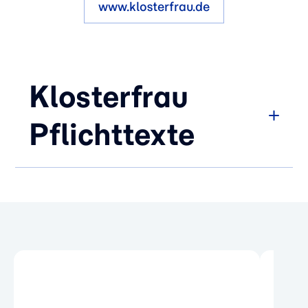
www.klosterfrau.de
Klosterfrau
Pflichttexte
Klosterfrau Melissengeist
Anwendungsgebiete:
Traditionelles
pflanzliches Arzneimittel angewendet:
Innerlich:
Zur Besserung des
Allgemeinbefindens (bzw. zur
Stärkung oder Kräftigung) bei
Belastung von Nerven und Herz-